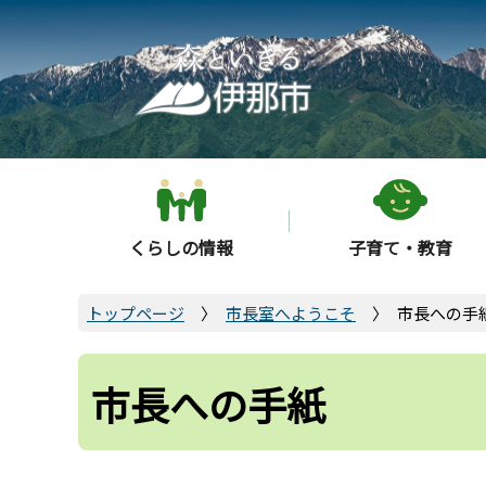
こ
の
ペ
ー
ジ
の
先
頭
くらしの情報
子育て・教育
で
す
トップページ
市長室へようこそ
市長への手
市長への手紙