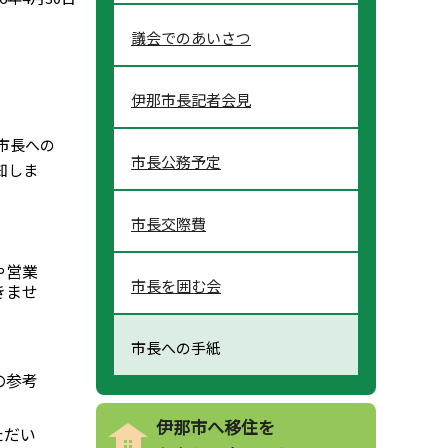
議会でのあいさつ
伊那市長記者会見
市長への
市長公務予定
知しま
市長交際費
や営業
市長を囲む会
きませ
市長への手紙
の参考
伊那市へ移住を
ただい