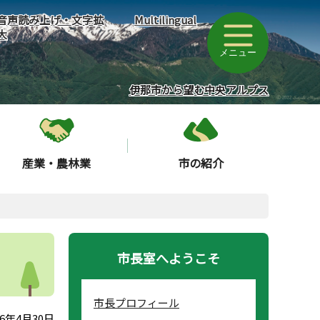
音声読み上げ・文字拡
Multilingual
大
メニュー
伊那市から望む中央アルプス
産業・農林業
市の紹介
市長室へようこそ
市長プロフィール
6年4月30日