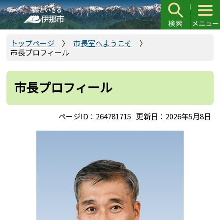
こ
の
ペ
ー
トップページ
市長室へようこそ
市長プロフィール
ジ
の
先
市長プロフィール
頭
で
ページID：264781715
更新日：2026年5月8日
す