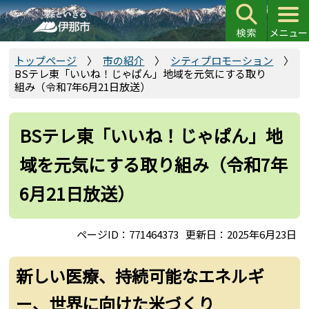
こ
の
ペ
ー
トップページ
市の紹介
シティプロモーション
BSテレ東「いいね！じゃぱん」地域を元気にする取り
ジ
組み（令和7年6月21日放送）
の
先
頭
BSテレ東「いいね！じゃぱん」地
で
域を元気にする取り組み（令和7年
す
6月21日放送）
ページID：771464373
更新日：2025年6月23日
新しい医療、持続可能なエネルギ
ー、世界に向けた米づくり