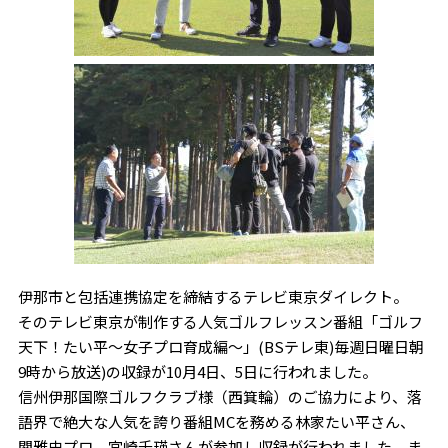
伊那市と包括連携協定を締結するテレビ東京ダイレクト。
そのテレビ東京が制作する人気ゴルフレッスン番組「ゴルフ
天下！たい平～女子プロ育成編～」(BSテレ東)毎週日曜日朝
9時から放送)の収録が10月4日、5日に行われました。
信州伊那国際ゴルフクラブ様（西箕輪）のご協力により、落
語界で絶大な人気を誇り番組MCを務める林家たい平さん、
関雅史プロ、宮崎千瑛さんが参加し収録が行われました。ま