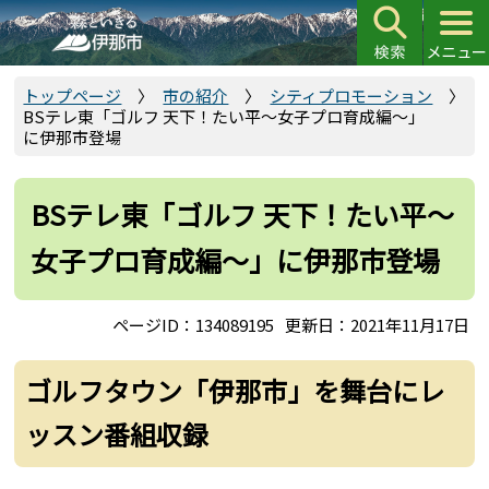
こ
の
ペ
ー
トップページ
市の紹介
シティプロモーション
BSテレ東「ゴルフ 天下！たい平～女子プロ育成編～」
ジ
に伊那市登場
の
先
頭
BSテレ東「ゴルフ 天下！たい平～
で
女子プロ育成編～」に伊那市登場
す
ページID：134089195
更新日：2021年11月17日
ゴルフタウン「伊那市」を舞台にレ
ッスン番組収録