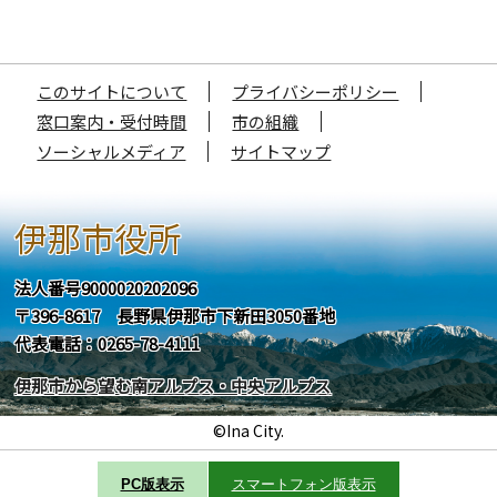
このサイトについて
プライバシーポリシー
窓口案内・受付時間
市の組織
ソーシャルメディア
サイトマップ
伊那市役所
法人番号9000020202096
〒396-8617 長野県伊那市下新田3050番地
代表電話：0265-78-4111
伊那市から望む南アルプス・中央アルプス
©Ina City.
PC版表示
スマートフォン版表示