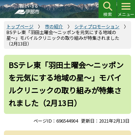
こ
の
ペ
ー
トップページ
市の紹介
シティプロモーション
BSテレ東「羽田土曜会～ニッポンを元気にする地域の
ジ
星～」モバイルクリニックの取り組みが特集されました
の
（2月13日）
先
頭
BSテレ東「羽田土曜会～ニッポン
で
す
を元気にする地域の星～」モバイ
ルクリニックの取り組みが特集さ
れました（2月13日）
ページID：696544904
更新日：2021年2月13日