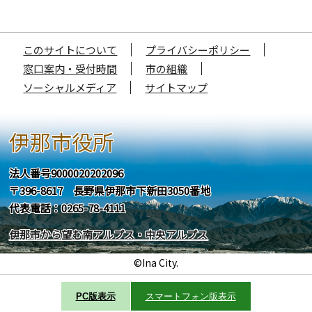
このサイトについて
プライバシーポリシー
窓口案内・受付時間
市の組織
ソーシャルメディア
サイトマップ
伊那市役所
法人番号9000020202096
〒396-8617 長野県伊那市下新田3050番地
代表電話：0265-78-4111
伊那市から望む南アルプス・中央アルプス
©Ina City.
PC版表示
スマートフォン版表示