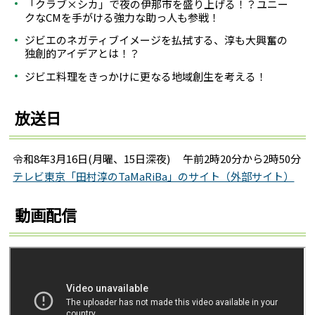
「クラブ×シカ」で夜の伊那市を盛り上げる！？ユニー
クなCMを手がける強力な助っ人も参戦！
ジビエのネガティブイメージを払拭する、淳も大興奮の
独創的アイデアとは！？
ジビエ料理をきっかけに更なる地域創生を考える！
放送日
令和8年3月16日(月曜、15日深夜) 午前2時20分から2時50分
テレビ東京「田村淳のTaMaRiBa」のサイト（外部サイト）
動画配信