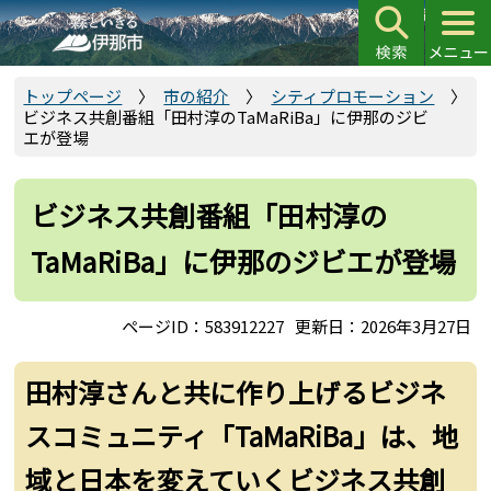
こ
の
ペ
ー
トップページ
市の紹介
シティプロモーション
ビジネス共創番組「田村淳のTaMaRiBa」に伊那のジビ
ジ
エが登場
の
先
頭
ビジネス共創番組「田村淳の
で
TaMaRiBa」に伊那のジビエが登場
す
ページID：583912227
更新日：2026年3月27日
田村淳さんと共に作り上げるビジネ
スコミュニティ「TaMaRiBa」は、地
域と日本を変えていくビジネス共創