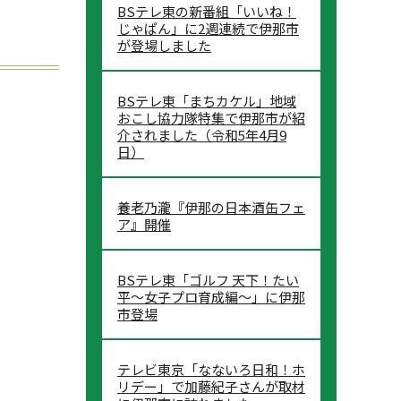
BSテレ東の新番組「いいね！
じゃぱん」に2週連続で伊那市
が登場しました
BSテレ東「まちカケル」地域
おこし協力隊特集で伊那市が紹
介されました（令和5年4月9
日）
養老乃瀧『伊那の日本酒缶フェ
ア』開催
BSテレ東「ゴルフ 天下！たい
平～女子プロ育成編～」に伊那
市登場
テレビ東京「なないろ日和！ホ
リデー」で加藤紀子さんが取材