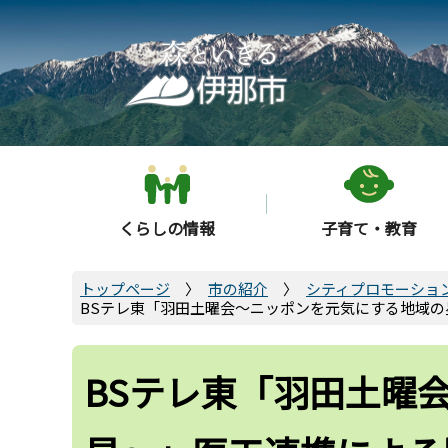
こ
の
ペ
ー
ジ
の
先
頭
くらしの情報
子育て・教育
で
す
トップページ
市の紹介
シティプロモーショ
BSテレ東「羽田土曜会～ニッポンを元気にする地域の
BSテレ東「羽田土曜