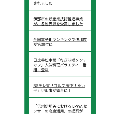
されました
伊那市の新産業技術推進事業
が、各種表彰を受賞しました
全国電子化ランキングで伊那市
が第30位に
日比谷松本楼「ねぎ味噌メンチ
カツ」人気料理バラエティー番
組に登場
BSテレ東「ゴルフ 天下！たい
平」伊那市が舞台に！
「信州伊那谷における LPWA セ
ンサーの高度活用」の提案が