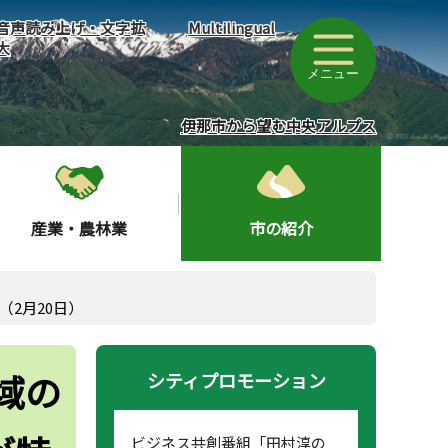
音声読み上げ・文字拡
Multilingual
大
メニュー
伊那市から望む中央アルプス
産業・農林業
市の紹介
2月20日）
域の
シティプロモーション
ビジネス共創番組「田村淳の