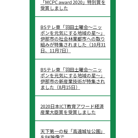
「MCPC award 2020」特別賞を
受賞しました
BSテレ東「羽田土曜会～ニッ
ポンを元気にする地域の星～」
伊那市の社会林業都市への取り
組みが特集されました（10月31
日、11月7日）
BSテレ東「羽田土曜会～ニッ
ポンを元気にする地域の星～」
伊那市の新産業技術が特集され
ました（8月15日）
2020日本ICT教育アワード経済
産業大臣賞を受賞しました
天下第一の桜「高遠城址公園」
を8K映像で