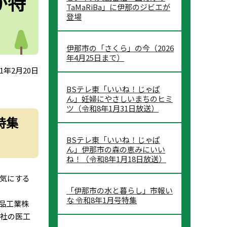
が特
TaMaRiBa」に伊那のジビエが
登場
伊那市の「さくら」の今（2026
年4月25日まで）
1年2月20日
BSテレ東「いいね！じゃぱ
ん」妊婦にやさしいまちのヒミ
ツ（令和8年1月31日放送）
特集
BSテレ東「いいね！じゃぱ
ん」伊那市の森の恵みにいい
ね！（令和8年1月18日放送）
気にする
「伊那市の水と暮らし」市報い
な 令和8年1月号特集
品工業株
3社の医工