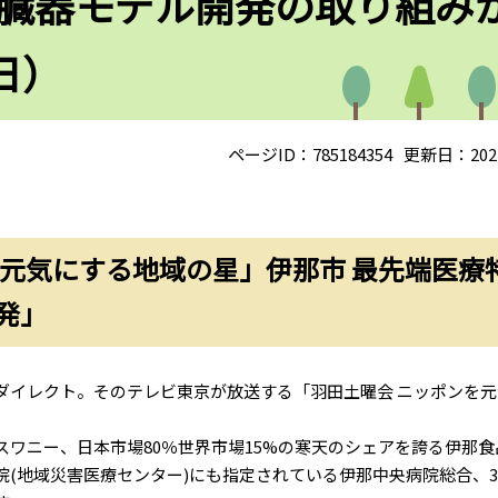
臓器モデル開発の取り組み
日）
ページID：785184354
更新日：202
を元気にする地域の星」伊那市 最先端医療
発」
ダイレクト。そのテレビ東京が放送する「羽田土曜会 ニッポンを元
ワニー、日本市場80％世界市場15%の寒天のシェアを誇る伊那食
(地域災害医療センター)にも指定されている伊那中央病院総合、