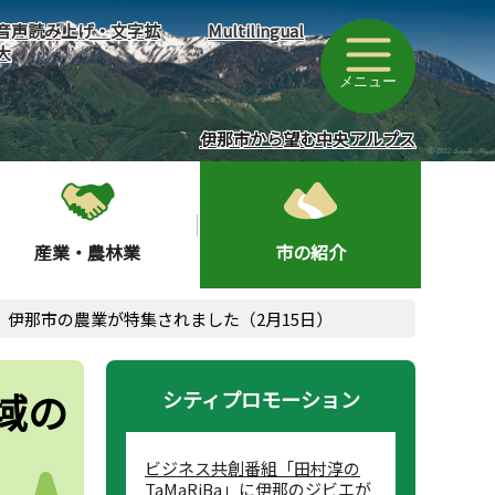
音声読み上げ・文字拡
Multilingual
大
メニュー
伊那市から望む中央アルプス
産業・農林業
市の紹介
伊那市の農業が特集されました（2月15日）
域の
シティプロモーション
）
ビジネス共創番組「田村淳の
TaMaRiBa」に伊那のジビエが