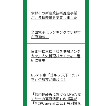
伊那市の新産業技術推進事業
が、各種表彰を受賞しました
全国電子化ランキングで伊那市
が第30位に
日比谷松本楼「ねぎ味噌メンチ
カツ」人気料理バラエティー番
組に登場
BSテレ東「ゴルフ 天下！たい
平」伊那市が舞台に！
「信州伊那谷における LPWA セ
ンサーの高度活用」の提案が
「MCPC award 2020」特別賞を