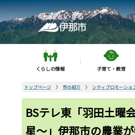
こ
の
ペ
ー
ジ
の
先
頭
くらしの情報
子育て・教育
で
す
トップページ
市の紹介
シティプロモーショ
BSテレ東「羽田土曜
星～」伊那市の農業が