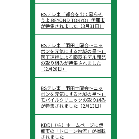
BSテレ東「都会を出て暮らそ
うよ BEYOND TOKYO」伊那市
が特集されました（3月31日）
BSテレ東「羽田土曜会～ニッ
ポンを元気にする地域の星～」
医工連携による臓器モデル開発
の取り組みが特集されました
（2月20日）
BSテレ東「羽田土曜会～ニッ
ポンを元気にする地域の星～」
モバイルクリニックの取り組み
が特集されました（2月13日）
KDDI（株）ホームページに伊
那市の「ドローン物流」が掲載
されました