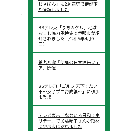
じゃぱん」に2週連続で伊那市
が登場しました
BSテレ東「まちカケル」地域
おこし協力隊特集で伊那市が紹
介されました（令和5年4月9
日）
養老乃瀧『伊那の日本酒缶フェ
ア』開催
BSテレ東「ゴルフ 天下！たい
平～女子プロ育成編～」に伊那
市登場
テレビ東京「なないろ日和！ホ
リデー」で加藤紀子さんが取材
に伊那市に訪れました