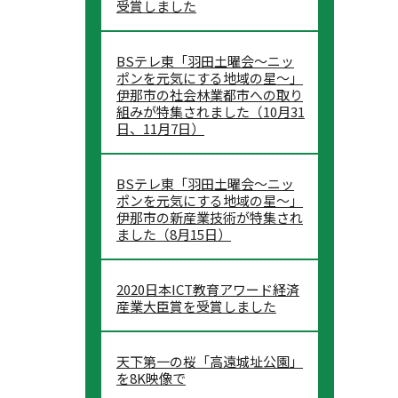
受賞しました
BSテレ東「羽田土曜会～ニッ
ポンを元気にする地域の星～」
伊那市の社会林業都市への取り
組みが特集されました（10月31
日、11月7日）
BSテレ東「羽田土曜会～ニッ
ポンを元気にする地域の星～」
伊那市の新産業技術が特集され
ました（8月15日）
2020日本ICT教育アワード経済
産業大臣賞を受賞しました
天下第一の桜「高遠城址公園」
を8K映像で