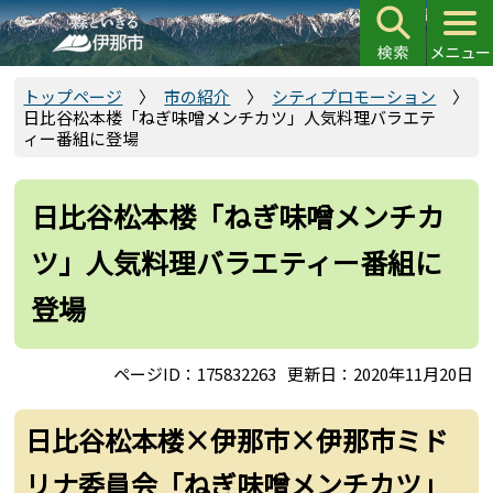
こ
の
ペ
ー
トップページ
市の紹介
シティプロモーション
日比谷松本楼「ねぎ味噌メンチカツ」人気料理バラエテ
ジ
ィー番組に登場
の
先
頭
日比谷松本楼「ねぎ味噌メンチカ
で
ツ」人気料理バラエティー番組に
す
登場
ページID：175832263
更新日：2020年11月20日
日比谷松本楼×伊那市×伊那市ミド
リナ委員会「ねぎ味噌メンチカツ」