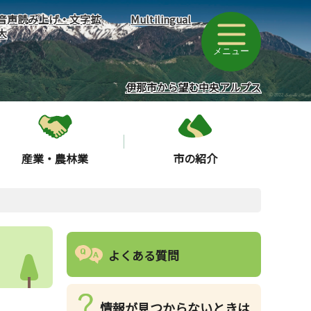
音声読み上げ・文字拡
Multilingual
大
メニュー
伊那市から望む中央アルプス
産業・農林業
市の紹介
よくある質問
情報が見つからないときは