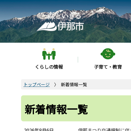
こ
の
ペ
ー
ジ
の
先
頭
くらしの情報
子育て・教育
で
す
トップページ
新着情報一覧
新着情報一覧
2026年8月6日
伊那まつり交通規制に伴