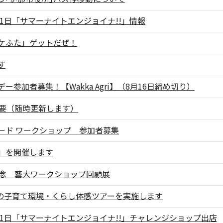
11日「サマーナイトエンジョイナ!!」情報
ケふた」ゲットだぜ！
す
参加者募集！【Wakka Agri】（8月16日締め切り）
概要（随時更新します）
ード ワークショップ 参加者募集
」を開催します
記念 藝大ワークショップ回顧展
市の子育て環境・くらし体感ツアーを実施します
11日「サマーナイトエンジョイナ!!」チャレンジショップ出店