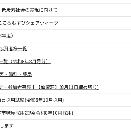
!!ー低炭素社会の実現に向けてー
！こころむすびシェアウィーク
8年度）
等協賛者様一覧
一覧（令和8年8月号分）
番医・歯科・薬局
ー参加者募集！【仙流荘】(8月11日締め切り)
員採用試験(令和8年10月採用)
市職員採用試験(令和8年10月採用)
催します