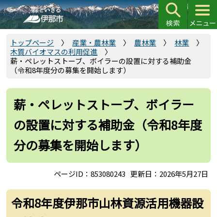
こ
の
ペ
ー
トップページ
産業・農林業
農林業
林業
木質バイオマスの利用促進
ジ
薪・ペレットストーブ、ボイラーの設置に対する補助金
の
（令和8年度分の募集を開始します）
先
頭
薪・ペレットストーブ、ボイラー
で
す
の設置に対する補助金（令和8年度
分の募集を開始します）
ページID：853080243
更新日：2026年5月27日
令和8年度伊那市山林資源活用機器設