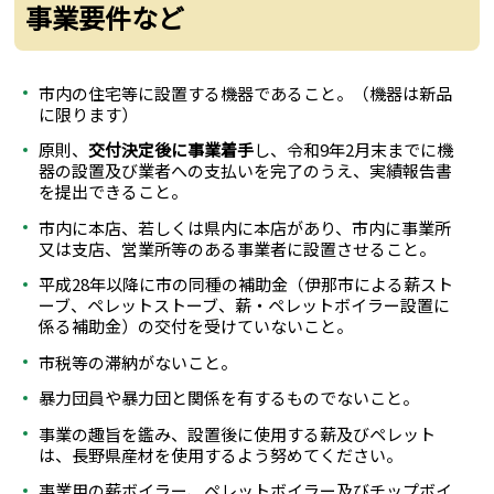
事業要件など
市内の住宅等に設置する機器であること。（機器は新品
に限ります）
原則、
交付決定後に事業着手
し、令和9年2月末までに機
器の設置及び業者への支払いを完了のうえ、実績報告書
を提出できること。
市内に本店、若しくは県内に本店があり、市内に事業所
又は支店、営業所等のある事業者に設置させること。
平成28年以降に市の同種の補助金（伊那市による薪スト
ーブ、ペレットストーブ、薪・ペレットボイラー設置に
係る補助金）の交付を受けていないこと。
市税等の滞納がないこと。
暴力団員や暴力団と関係を有するものでないこと。
事業の趣旨を鑑み、設置後に使用する薪及びペレット
は、長野県産材を使用するよう努めてください。
事業用の薪ボイラー、ペレットボイラー及びチップボイ