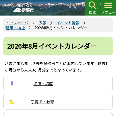
こ
の
ペ
ー
トップページ
広報
イベント情報
健康・福祉
2026年8月イベントカレンダー
ジ
の
先
2026年8月イベントカレンダー
頭
で
す
さまざまな催し物等を開催日ごとに案内しています。過去1
ヶ月分から未来3ヶ月分までとなっています。
講演・講座
子育て・教育