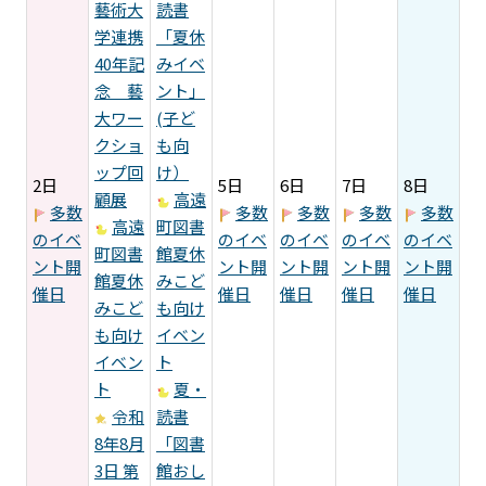
藝術大
読書
学連携
「夏休
40年記
みイベ
念 藝
ント」
大ワー
(子ど
クショ
も向
ップ回
け）
2日
5日
6日
7日
8日
顧展
高遠
多数
多数
多数
多数
多数
高遠
町図書
のイベ
のイベ
のイベ
のイベ
のイベ
町図書
館夏休
ント開
ント開
ント開
ント開
ント開
館夏休
みこど
催日
催日
催日
催日
催日
みこど
も向け
も向け
イベン
イベン
ト
ト
夏・
令和
読書
8年8月
「図書
3日 第
館おし