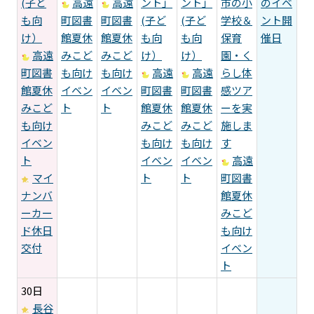
(子ど
高遠
高遠
ント」
ント」
市の小
のイベ
も向
町図書
町図書
(子ど
(子ど
学校＆
ント開
け）
館夏休
館夏休
も向
も向
保育
催日
高遠
みこど
みこど
け）
け）
園・く
町図書
も向け
も向け
高遠
高遠
らし体
館夏休
イベン
イベン
町図書
町図書
感ツア
みこど
ト
ト
館夏休
館夏休
ーを実
も向け
みこど
みこど
施しま
イベン
も向け
も向け
す
ト
イベン
イベン
高遠
マイ
ト
ト
町図書
ナンバ
館夏休
ーカー
みこど
ド休日
も向け
交付
イベン
ト
30日
長谷