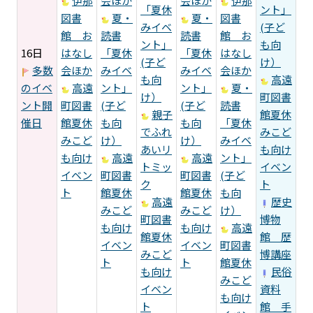
伊那
会ほか
会ほか
伊那
「夏休
ント」
図書
夏・
夏・
図書
みイベ
(子ど
館 お
読書
読書
館 お
ント」
も向
16日
はなし
「夏休
「夏休
はなし
(子ど
け）
多数
会ほか
みイベ
みイベ
会ほか
も向
高遠
のイベ
高遠
ント」
ント」
夏・
け）
町図書
ント開
町図書
(子ど
(子ど
読書
親子
館夏休
催日
館夏休
も向
も向
「夏休
でふれ
みこど
みこど
け）
け）
みイベ
あいリ
も向け
も向け
高遠
高遠
ント」
トミッ
イベン
イベン
町図書
町図書
(子ど
ク
ト
ト
館夏休
館夏休
も向
高遠
歴史
みこど
みこど
け）
町図書
博物
も向け
も向け
高遠
館夏休
館 歴
イベン
イベン
町図書
みこど
博講座
ト
ト
館夏休
も向け
民俗
みこど
イベン
資料
も向け
ト
館 手