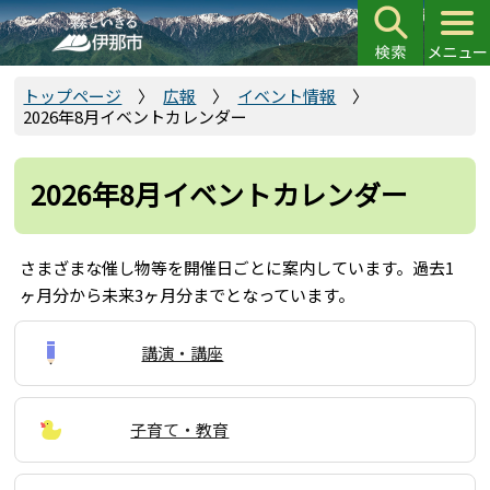
こ
の
ペ
ー
トップページ
広報
イベント情報
2026年8月イベントカレンダー
ジ
の
先
2026年8月イベントカレンダー
頭
で
す
さまざまな催し物等を開催日ごとに案内しています。過去1
ヶ月分から未来3ヶ月分までとなっています。
講演・講座
子育て・教育