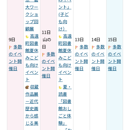
大ワー
ント」
クショ
(子ど
ップ回
も向
顧展
け）
11日
高遠
高遠
9日
山の
13日
14日
15日
町図書
町図書
多数
日
多数
多数
多数
館夏休
館夏休
のイベ
多数
のイベ
のイベ
のイベ
みこど
みこど
ント開
のイベ
ント開
ント開
ント開
も向け
も向け
催日
ント開
催日
催日
催日
イベン
イベン
催日
ト
ト
収蔵
夏・
作品展
読書
－近代
「図書
歴史画
館おし
から感
ごと体
じる美
験」