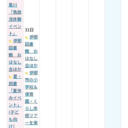
黒川
「魚放
流体験
イベン
31日
ト」
伊那
伊那
図書
図書
館 お
館 お
はなし
はなし
会ほか
会ほか
伊那
夏・
市の小
読書
学校＆
「夏休
保育
みイベ
園・く
ント」
らし体
(子ど
感ツア
も向
ーを実
け）