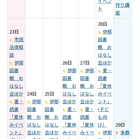
イベン
作り講
ト
座
28日
23日
伊那
市民
図書
法律相
館 お
談
はなし
伊那
26日
27日
会ほか
図書
伊那
伊那
夏・
館 お
図書
図書
読書
はなし
館 お
館 お
「夏休
会ほか
24日
25日
はなし
はなし
みイベ
夏・
伊那
伊那
会ほか
会ほか
ント」
読書
図書
図書
夏・
夏・
(子ど
「夏休
館 お
館 お
読書
読書
も向
みイベ
はなし
はなし
「夏休
「夏休
け）
29日
ント」
会ほか
会ほか
みイベ
みイベ
伊那
多数