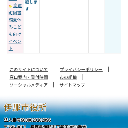
施しま
高遠
す
町図書
館夏休
みこど
も向け
イベン
ト
このサイトについて
プライバシーポリシー
窓口案内・受付時間
市の組織
ソーシャルメディア
サイトマップ
伊那市役所
法人番号9000020202096
〒396-8617 長野県伊那市下新田3050番地