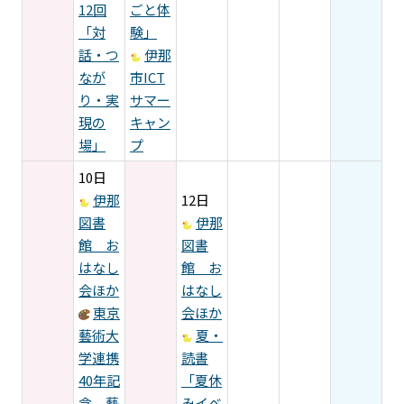
12回
ごと体
「対
験」
話・つ
伊那
なが
市ICT
り・実
サマー
現の
キャン
場」
プ
10日
伊那
12日
図書
伊那
館 お
図書
はなし
館 お
会ほか
はなし
東京
会ほか
藝術大
夏・
学連携
読書
40年記
「夏休
念 藝
みイベ