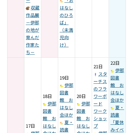
－
「お
収蔵
はなし
作品展
のひろ
－伊那
ば」
の地が
（未満
育んだ
児向
作家た
け）
ち－
22日
21日
伊那
スタ
19日
図書
ーチス
伊那
館 お
のフラ
図書
はなし
18日
20日
ワーボ
館 お
会ほか
伊那
伊那
ード
はなし
夏・
図書
図書
ワーク
会ほか
読書
館 お
館 お
ショッ
夏・
「夏休
17日
はなし
はなし
プ
読書
みイベ