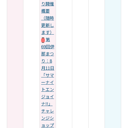
り開催
概要
（随時
更新し
ます）
第
69回伊
那まつ
り：8
月11日
「サマ
ーナイ
トエン
ジョイ
ナ!!」
チャレ
ンジシ
ョップ