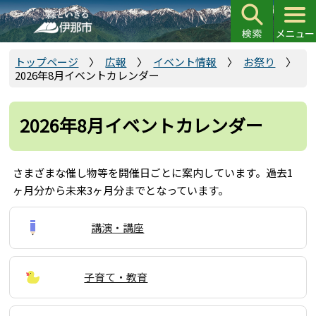
こ
の
ペ
ー
トップページ
広報
イベント情報
お祭り
2026年8月イベントカレンダー
ジ
の
先
2026年8月イベントカレンダー
頭
で
す
さまざまな催し物等を開催日ごとに案内しています。過去1
ヶ月分から未来3ヶ月分までとなっています。
講演・講座
子育て・教育