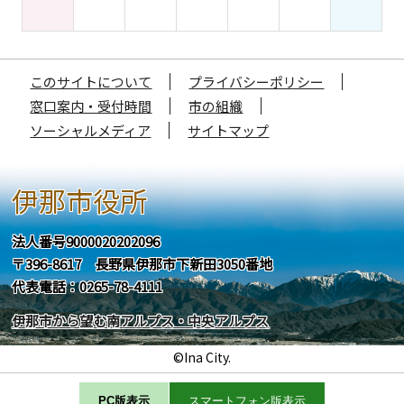
このサイトについて
プライバシーポリシー
窓口案内・受付時間
市の組織
ソーシャルメディア
サイトマップ
伊那市役所
法人番号9000020202096
〒396-8617 長野県伊那市下新田3050番地
代表電話：0265-78-4111
伊那市から望む南アルプス・中央アルプス
©Ina City.
PC版表示
スマートフォン版表示