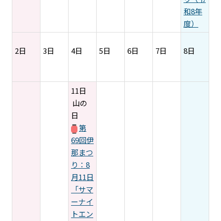
和8年
度）
2日
3日
4日
5日
6日
7日
8日
11日
山の
日
第
69回伊
那まつ
り：8
月11日
「サマ
ーナイ
トエン