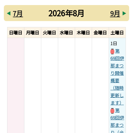
2026年8月
7月
9月
日曜日
月曜日
火曜日
水曜日
木曜日
金曜日
土曜日
1日
第
69回伊
那まつ
り開催
概要
（随時
更新し
ます）
第
69回伊
那まつ
り（令