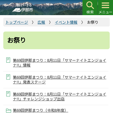
こ
の
ペ
ー
トップページ
広報
イベント情報
お祭り
ジ
の
お祭り
先
頭
で
す
第69回伊那まつり：8月11日「サマーナイトエンジョイ
ナ!!」情報
第69回伊那まつり：8月11日「サマーナイトエンジョイ
ナ!!」発表ステージ
第69回伊那まつり：8月11日「サマーナイトエンジョイ
ナ!!」チャレンジショップ出店
第69回伊那まつり（令和8年度）