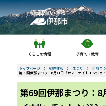
こ
の
ペ
ー
ジ
の
先
頭
くらしの情報
子育て・教育
で
す
トップページ
観光情報
まつり
伊那ま
第69回伊那まつり：8月11日「サマーナイトエンジョ
第69回伊那まつり：8