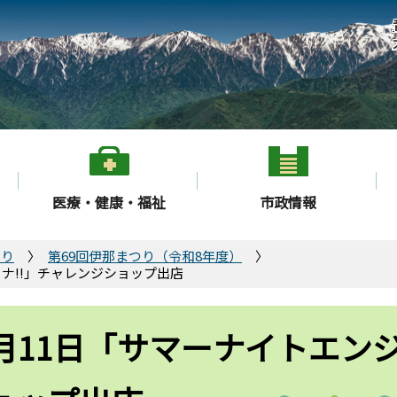
医療・健康・福祉
市政情報
つり
第69回伊那まつり（令和8年度）
イナ!!」チャレンジショップ出店
月11日「サマーナイトエン