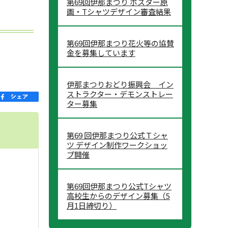
第69回伊那まつり ポスター原
画・Tシャツデザイン審査結果
第69回伊那まつり花火等の協賛
金を募集しています
伊那まつりおどり振興会 イン
ストラクター・デモンストレー
ター募集
第69 回伊那まつり公式Ｔシャ
ツ デザイン制作ワークショッ
プ開催
第69回伊那まつり公式Tシャツ
高校生からのデザイン募集（5
月1日締切り）