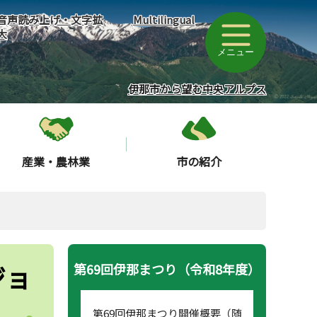
音声読み上げ・文字拡
Multilingual
大
メニュー
伊那市から望む中央アルプス
産業・農林業
市の紹介
ジョ
第69回伊那まつり（令和8年度）
第69回伊那まつり開催概要（随