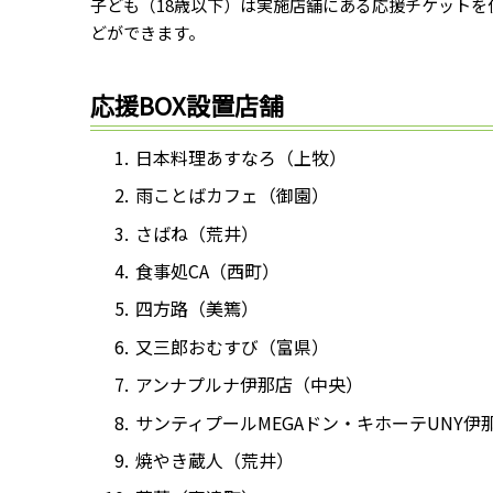
子ども（18歳以下）は実施店舗にある応援チケットを
どができます。
応援BOX設置店舗
日本料理あすなろ（上牧）
雨ことばカフェ（御園）
さばね（荒井）
食事処CA（西町）
四方路（美篶）
又三郎おむすび（富県）
アンナプルナ伊那店（中央）
サンティプールMEGAドン・キホーテUNY伊
焼やき蔵人（荒井）