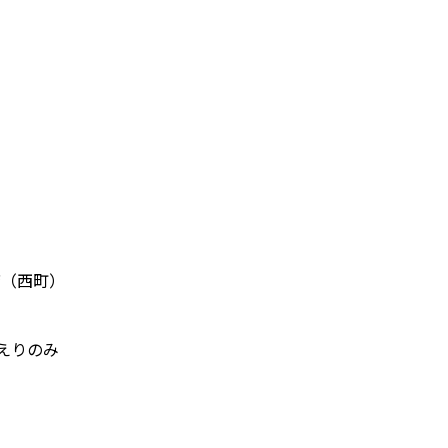
店（西町）
えりのみ