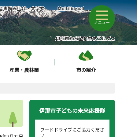
音声読み上げ・文字拡
Multilingual
大
メニュー
伊那市から望む中央アルプス
産業・農林業
市の紹介
伊那市子どもの未来応援隊
フードドライブにご協力くださ
い
6年7月22日