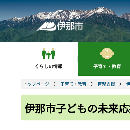
こ
の
ペ
ー
ジ
の
先
頭
くらしの情報
子育て・教育
で
す
トップページ
子育て・教育
育児支援
伊那市子どもの未来応