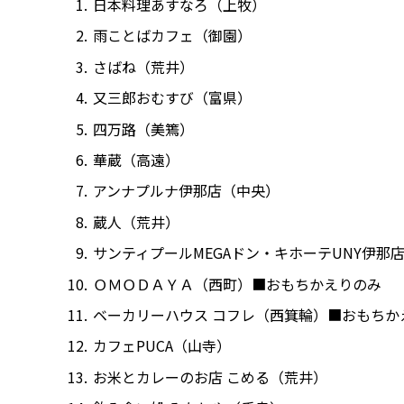
日本料理あすなろ（上牧）
雨ことばカフェ（御園）
さばね（荒井）
又三郎おむすび（富県）
四万路（美篶）
華蔵（高遠）
アンナプルナ伊那店（中央）
蔵人（荒井）
サンティプールMEGAドン・キホーテUNY伊那
ＯＭＯＤＡＹＡ（西町）■おもちかえりのみ
ベーカリーハウス コフレ（西箕輪）■おもちか
カフェPUCA（山寺）
お米とカレーのお店 こめる（荒井）