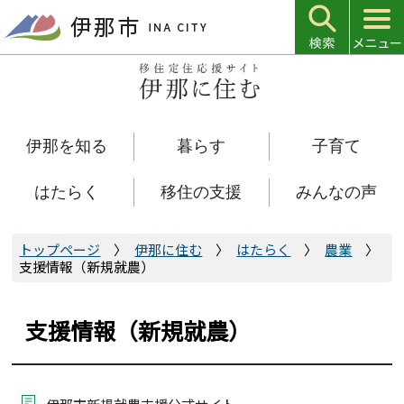
こ
の
ペ
ー
ジ
の
伊那を知る
暮らす
子育て
先
頭
で
はたらく
移住の支援
みんなの声
す
トップページ
伊那に住む
はたらく
農業
支援情報（新規就農）
支援情報（新規就農）