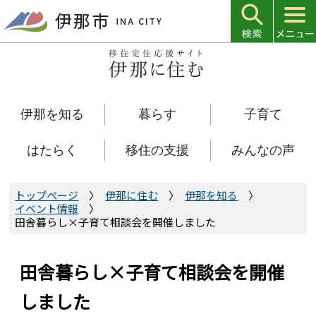
こ
の
ペ
ー
ジ
の
伊那を知る
暮らす
子育て
先
頭
で
はたらく
移住の支援
みんなの声
す
トップページ
伊那に住む
伊那を知る
イベント情報
田舎暮らし×子育て相談会を開催しました
田舎暮らし×子育て相談会を開催
しました