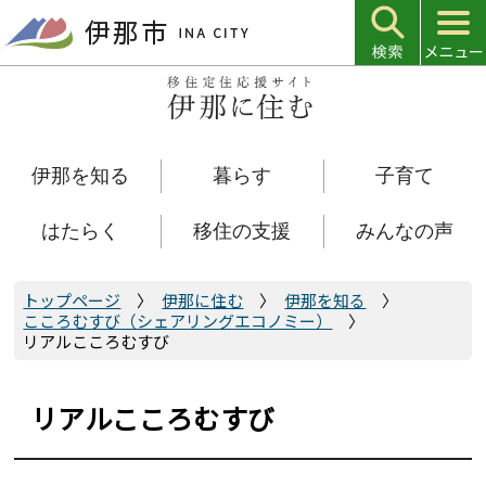
こ
の
ペ
ー
ジ
の
伊那を知る
暮らす
子育て
先
頭
で
はたらく
移住の支援
みんなの声
す
トップページ
伊那に住む
伊那を知る
こころむすび（シェアリングエコノミー）
リアルこころむすび
リアルこころむすび