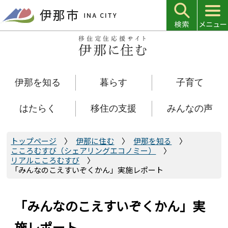
こ
の
ペ
ー
ジ
の
伊那を知る
暮らす
子育て
先
頭
で
はたらく
移住の支援
みんなの声
す
トップページ
伊那に住む
伊那を知る
こころむすび（シェアリングエコノミー）
リアルこころむすび
「みんなのこえすいぞくかん」実施レポート
「みんなのこえすいぞくかん」実
施レポート