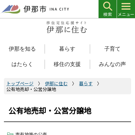
こ
の
ペ
ー
ジ
の
伊那を知る
暮らす
子育て
先
頭
で
はたらく
移住の支援
みんなの声
す
トップページ
伊那に住む
暮らす
公有地売却・公営分譲地
公有地売却・公営分譲地
市有地等の公売