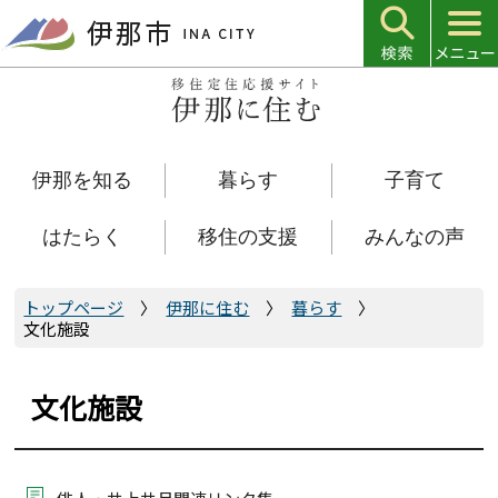
こ
の
ペ
ー
ジ
の
伊那を知る
暮らす
子育て
先
頭
で
はたらく
移住の支援
みんなの声
す
トップページ
伊那に住む
暮らす
文化施設
文化施設