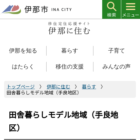
こ
の
ペ
ー
ジ
の
伊那を知る
暮らす
子育て
先
頭
で
はたらく
移住の支援
みんなの声
す
トップページ
伊那に住む
暮らす
田舎暮らしモデル地域（手良地区）
田舎暮らしモデル地域（手良地
区）