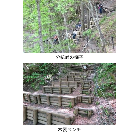
分杭峠の様子
木製ベンチ