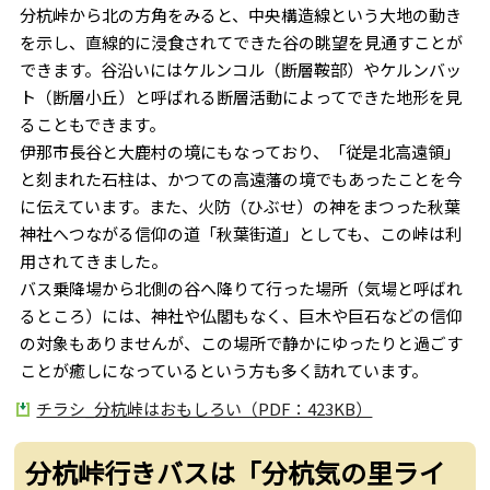
分杭峠から北の方角をみると、中央構造線という大地の動き
を示し、直線的に浸食されてできた谷の眺望を見通すことが
できます。谷沿いにはケルンコル（断層鞍部）やケルンバッ
ト（断層小丘）と呼ばれる断層活動によってできた地形を見
ることもできます。
伊那市長谷と大鹿村の境にもなっており、「従是北高遠領」
と刻まれた石柱は、かつての高遠藩の境でもあったことを今
に伝えています。また、火防（ひぶせ）の神をまつった秋葉
神社へつながる信仰の道「秋葉街道」としても、この峠は利
用されてきました。
バス乗降場から北側の谷へ降りて行った場所（気場と呼ばれ
るところ）には、神社や仏閣もなく、巨木や巨石などの信仰
の対象もありませんが、この場所で静かにゆったりと過ごす
ことが癒しになっているという方も多く訪れています。
チラシ_分杭峠はおもしろい（PDF：423KB）
分杭峠行きバスは「分杭気の里ライ