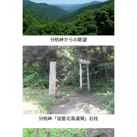
分杭峠からの眺望
分杭峠「従是北高遠領」石柱