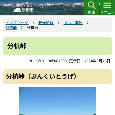
こ
の
ペ
ー
トップページ
観光情報
山岳・高原
分杭峠
分杭峠
ジ
の
先
分杭峠
頭
で
ページID：305082389
更新日：2024年3月28日
す
分杭峠（ぶんくいとうげ）