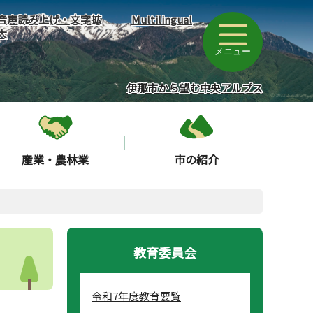
音声読み上げ・文字拡
Multilingual
大
メニュー
伊那市から望む中央アルプス
産業・農林業
市の紹介
教育委員会
令和7年度教育要覧