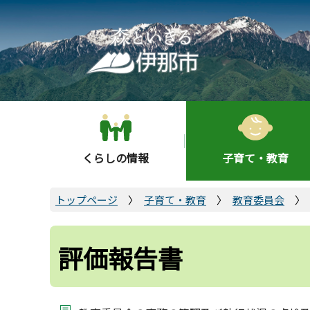
こ
の
ペ
ー
ジ
の
先
頭
くらしの情報
子育て・教育
で
す
トップページ
子育て・教育
教育委員会
評価報告書