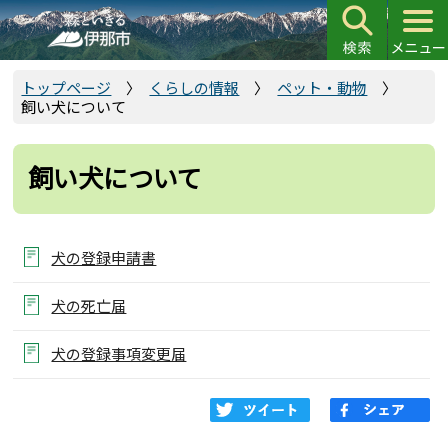
こ
の
ペ
ー
トップページ
くらしの情報
ペット・動物
飼い犬について
ジ
の
先
飼い犬について
頭
で
す
犬の登録申請書
犬の死亡届
犬の登録事項変更届