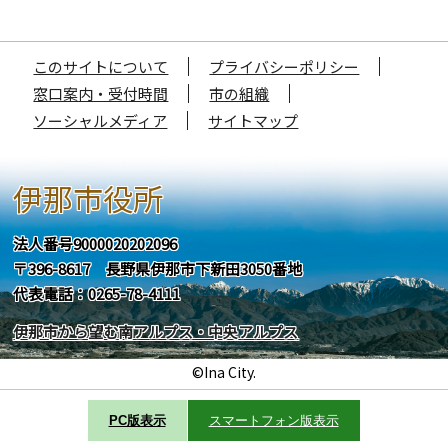
このサイトについて
プライバシーポリシー
窓口案内・受付時間
市の組織
ソーシャルメディア
サイトマップ
伊那市役所
法人番号9000020202096
〒396-8617 長野県伊那市下新田3050番地
代表電話：0265-78-4111
伊那市から望む南アルプス・中央アルプス
©Ina City.
PC版表示
スマートフォン版表示