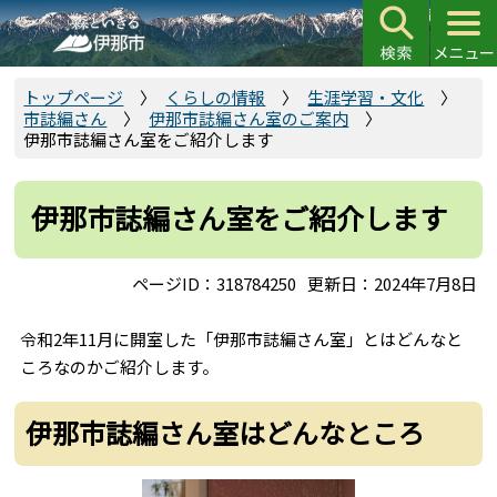
こ
の
ペ
ー
トップページ
くらしの情報
生涯学習・文化
市誌編さん
伊那市誌編さん室のご案内
ジ
伊那市誌編さん室をご紹介します
の
先
頭
伊那市誌編さん室をご紹介します
で
す
ページID：318784250
更新日：2024年7月8日
令和2年11月に開室した「伊那市誌編さん室」とはどんなと
ころなのかご紹介します。
伊那市誌編さん室はどんなところ