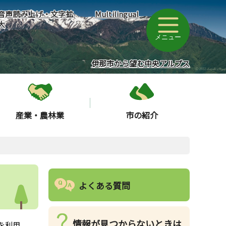
音声読み上げ・文字拡
Multilingual
大
メニュー
伊那市から望む中央アルプス
産業・農林業
市の紹介
よくある質問
情報が見つからないときは
を利用