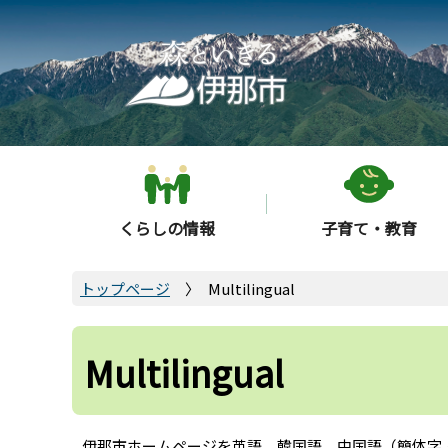
こ
の
ペ
ー
ジ
の
先
頭
くらしの情報
子育て・教育
で
す
トップページ
Multilingual
Multilingual
伊那市ホームページを英語、韓国語、中国語（簡体字