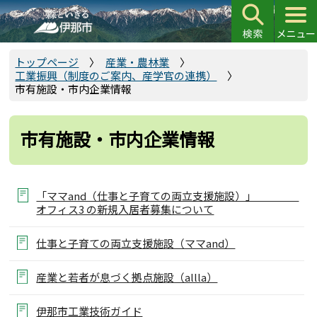
こ
の
ペ
ー
トップページ
産業・農林業
工業振興（制度のご案内、産学官の連携）
ジ
市有施設・市内企業情報
の
先
頭
市有施設・市内企業情報
で
す
「ママand（仕事と子育ての両立支援施設）」
オフィス3 の新規入居者募集について
仕事と子育ての両立支援施設（ママand）
産業と若者が息づく拠点施設（allla）
伊那市工業技術ガイド