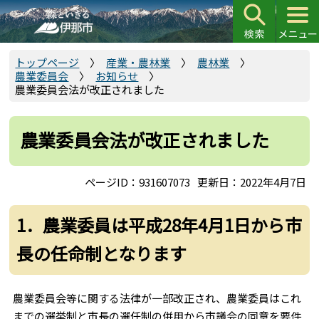
こ
の
ペ
ー
トップページ
産業・農林業
農林業
農業委員会
お知らせ
ジ
農業委員会法が改正されました
の
先
頭
農業委員会法が改正されました
で
す
ページID：931607073
更新日：2022年4月7日
1．農業委員は平成28年4月1日から市
長の任命制となります
農業委員会等に関する法律が一部改正され、農業委員はこれ
までの選挙制と市長の選任制の併用から市議会の同意を要件