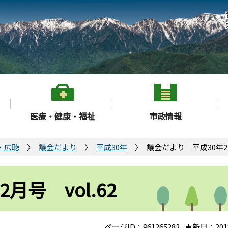
医療・健康・福祉
市政情報
・広聴
議会だより
平成30年
議会だより 平成30年2月
月号 vol.62
ページID：961265282
更新日：201