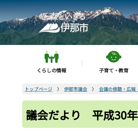
こ
の
ペ
ー
ジ
の
先
頭
くらしの情報
子育て・教育
で
す
トップページ
伊那市議会
会議の傍聴・広報
議会だより 平成30年2