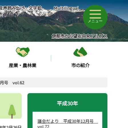
音声読み上げ・文字拡
Multilingual
大
メニュー
伊那市から望む中央アルプス
産業・農林業
市の紹介
号 vol.62
平成30年
議会だより 平成30年12月号
vol.72
8年2月26日