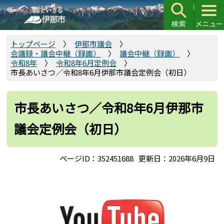
こ
の
ペ
ー
トップページ
伊那市議会
会議録・議会中継（録画）
議会中継（録画）
ジ
令和8年
令和8年6月定例会
の
市長あいさつ／令和8年6月伊那市議会定例会（初日）
先
頭
市長あいさつ／令和8年6月伊那市
で
す
議会定例会（初日）
ページID：352451688
更新日：2026年6月9日