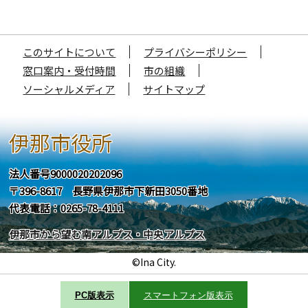
このサイトについて
プライバシーポリシー
窓口案内・受付時間
市の組織
ソーシャルメディア
サイトマップ
伊那市役所
法人番号9000020202096
〒396-8617 長野県伊那市下新田3050番地
代表電話：0265-78-4111
伊那市から望む南アルプス・中央アルプス
©Ina City.
PC版表示
スマートフォン版表示