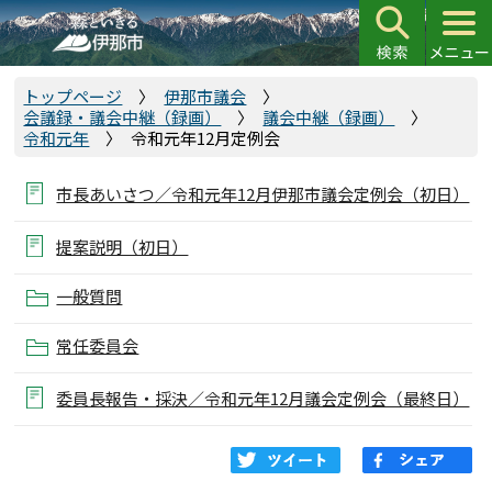
こ
の
ペ
ー
トップページ
伊那市議会
会議録・議会中継（録画）
議会中継（録画）
ジ
令和元年
令和元年12月定例会
の
先
市長あいさつ／令和元年12月伊那市議会定例会（初日）
頭
で
提案説明（初日）
す
一般質問
常任委員会
委員長報告・採決／令和元年12月議会定例会（最終日）