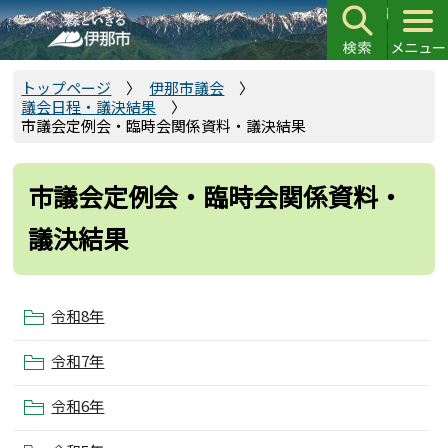
こ
の
ペ
ー
トップページ
伊那市議会
議会日程・議決結果
ジ
市議会定例会・臨時会関係資料・議決結果
の
先
頭
市議会定例会・臨時会関係資料・
で
議決結果
す
令和8年
令和7年
令和6年