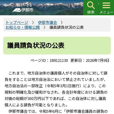
こ
の
ペ
ー
トップページ
伊那市議会
お知らせ・情報公開
議員請負状況の公表
ジ
の
先
議員請負状況の公表
頭
で
ページID：189121130
更新日：2026年7月9日
す
これまで、地方自治体の議員個人がその自治体に対して請
負をすることは地方自治法において禁止されていましたが、
地方自治法の一部改正（令和5年3月1日施行）により、この
規制の明確化及び緩和がなされ、各会計年度における請負の
対価の総額が300万円以下であれば、この自治体に対し議員
個人による請負が可能となりました。
伊那市議会では、令和5年6月に「伊那市議会議員の請負の