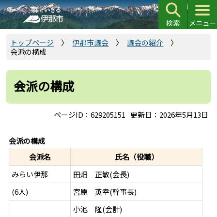
こ
の
ペ
ー
トップページ
伊那市議会
議会の紹介
会派の構成
ジ
の
先
会派の構成
頭
で
ページID：629205151
更新日：2026年5月13日
す
会派の構成
会派名
氏名（役職）
みらい伊那
田畑 正敏(会長)
(6人)
宮原 英幸(幹事長)
小池 隆(会計)