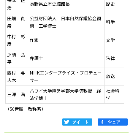
笹本 正
長野県立歴史館館長
歴史
治
田畑 貞
公益財団法人 日本自然保護協会顧
科学
寿
問 工学博士
中村 彰
作家
文学
彦
那須 弘
弁護士
法律
平
西村 与
NHKエンタープライズ・プロデュー
放送
志木
サー
ハワイ大学経営学部大学院教授 経
社会科
三澤 満
済学博士
学
（50音順 敬称略）