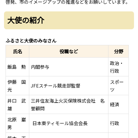
啓発、市のイメージアップの推進などをお願いしています。
大使の紹介
ふるさと大使のみなさん
氏名
分野
役職など
政治・
飯島 勲
内閣参与
行政
伊藤 国
スポー
JFEスチール競走部監督
光
ツ
井口 武
三井住友海上火災保険株式会社 名
経済
雄
誉顧問
北原 巖
行政
日本東ティモール協会会長
男