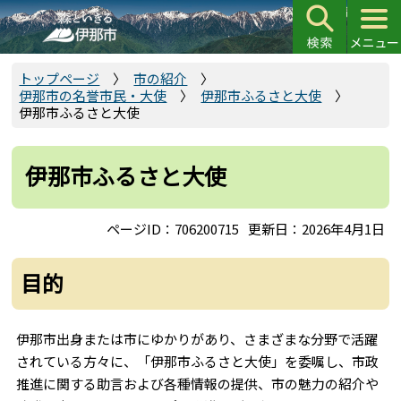
こ
の
ペ
ー
トップページ
市の紹介
伊那市の名誉市民・大使
伊那市ふるさと大使
ジ
伊那市ふるさと大使
の
先
頭
伊那市ふるさと大使
で
す
ページID：706200715
更新日：2026年4月1日
目的
伊那市出身または市にゆかりがあり、さまざまな分野で活躍
されている方々に、「伊那市ふるさと大使」を委嘱し、市政
推進に関する助言および各種情報の提供、市の魅力の紹介や