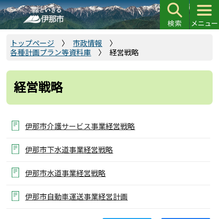
こ
の
ペ
ー
トップページ
市政情報
各種計画プラン等資料庫
経営戦略
ジ
の
先
経営戦略
頭
で
す
伊那市介護サービス事業経営戦略
伊那市下水道事業経営戦略
伊那市水道事業経営戦略
伊那市自動車運送事業経営計画