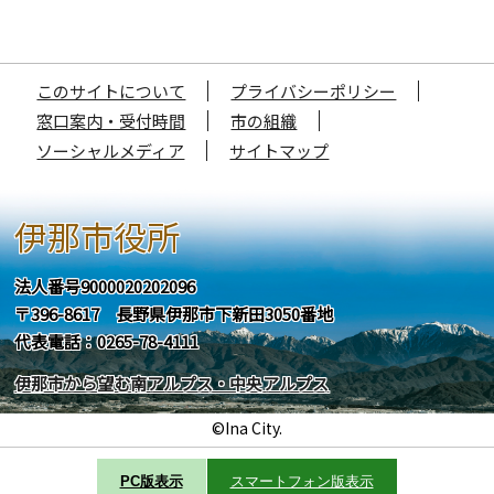
このサイトについて
プライバシーポリシー
窓口案内・受付時間
市の組織
ソーシャルメディア
サイトマップ
伊那市役所
法人番号9000020202096
〒396-8617 長野県伊那市下新田3050番地
代表電話：0265-78-4111
伊那市から望む南アルプス・中央アルプス
©Ina City.
PC版表示
スマートフォン版表示