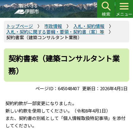
こ
の
ペ
ー
トップページ
市政情報
入札・契約情報
入札・契約に関する要綱・要領・契約書（案）等
ジ
契約書案（建築コンサルタント業務）
の
先
頭
契約書案（建築コンサルタント業
で
務）
す
ページID：645048407
更新日：2026年4月1日
契約約款が一部変更になりました。
新しい約款を使用してください。（令和8年4月1日）
また、契約書の別紙として「個人情報取扱特記事項」を添付
してください。