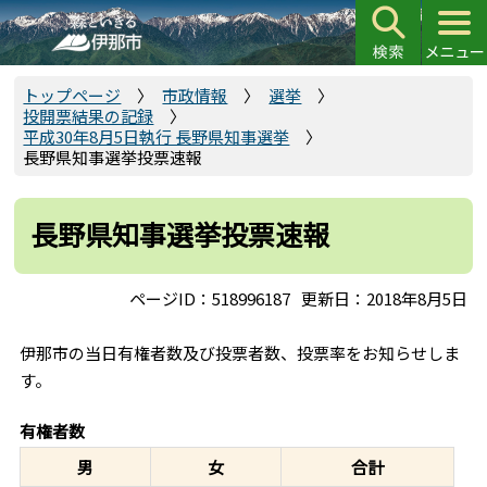
こ
の
ペ
ー
トップページ
市政情報
選挙
投開票結果の記録
ジ
平成30年8月5日執行 長野県知事選挙
の
長野県知事選挙投票速報
先
頭
長野県知事選挙投票速報
で
す
ページID：518996187
更新日：2018年8月5日
伊那市の当日有権者数及び投票者数、投票率をお知らせしま
す。
有権者数
男
女
合計