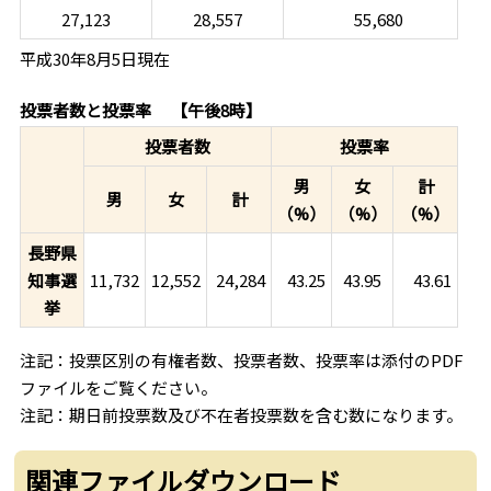
27,123
28,557
55,680
平成30年8月5日現在
投票者数と投票率 【午後8時】
投票者数
投票率
男
女
計
男
女
計
（%）
（%）
（%）
長野県
知事選
11,732
12,552
24,284
43.25
43.61
43.95
挙
注記：投票区別の有権者数、投票者数、投票率は添付のPDF
ファイルをご覧ください。
注記：期日前投票数及び不在者投票数を含む数になります。
関連ファイルダウンロード