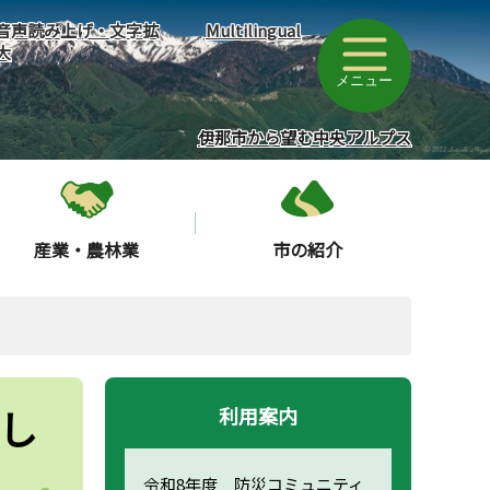
音声読み上げ・文字拡
Multilingual
大
メニュー
伊那市から望む中央アルプス
産業・農林業
市の紹介
し
利用案内
令和8年度 防災コミュニティ