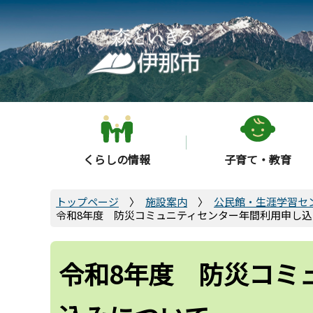
こ
の
ペ
ー
ジ
の
先
頭
くらしの情報
子育て・教育
で
す
トップページ
施設案内
公民館・生涯学習セ
令和8年度 防災コミュニティセンター年間利用申し
令和8年度 防災コミ