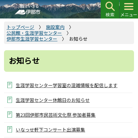
こ
の
ペ
ー
トップページ
施設案内
公民館・生涯学習センター
ジ
伊那市生涯学習センター
お知らせ
の
先
頭
お知らせ
で
す
生涯学習センター学習室の混雑情報を配信します
生涯学習センター休館日のお知らせ
第23回伊那市民芸術文化祭 参加者募集
いなっせ軒下コンサート出演募集