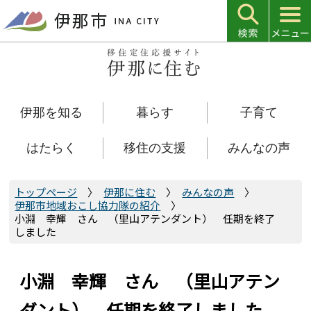
こ
の
ペ
ー
ジ
の
伊那を知る
暮らす
子育て
先
頭
で
はたらく
移住の支援
みんなの声
す
トップページ
伊那に住む
みんなの声
伊那市地域おこし協力隊の紹介
小淵 幸輝 さん （里山アテンダント） 任期を終了
しました
小淵 幸輝 さん （里山アテン
ダント） 任期を終了しました