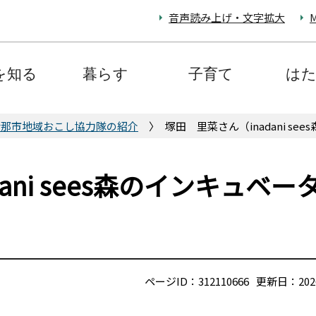
音声読み上げ・文字拡大
M
を知る
暮らす
子育て
は
伊那市地域おこし協力隊の紹介
塚田 里菜さん（inadani s
ani sees森のインキュベー
ページID：312110666
更新日：202