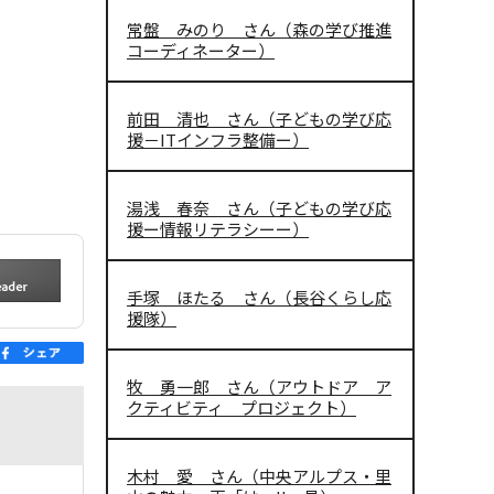
常盤 みのり さん（森の学び推進
コーディネーター）
前田 清也 さん（子どもの学び応
援－ITインフラ整備ー）
湯浅 春奈 さん（子どもの学び応
援ー情報リテラシーー）
手塚 ほたる さん（長谷くらし応
援隊）
牧 勇一郎 さん（アウトドア ア
クティビティ プロジェクト）
木村 愛 さん（中央アルプス・里