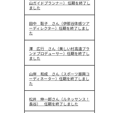
山ガイドプランナー） 任期を終了し
ました
田中 聡子 さん（伊那谷体感ツア
ーディレクター）任期を終了しまし
た
澤 広行 さん（美しい村高遠ブラ
ンドプロデューサー）任期を終了し
ました
山岸 和成 さん（スポーツ振興コ
ーディネーター）任期を終了しまし
た
松井 伸一郎さん（ルネッサンス！
長谷） 任期を終了しました