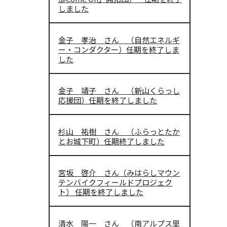
しました
金子 孝治 さん （自然エネルギ
ー・コンダクター）任期を終了しま
した
金子 靖子 さん （新山くらっし
応援団）任期を終了しました
杉山 祐樹 さん （ふらっとたか
とお城下町）任期終了しました
宮坂 啓介 さん（みはらしマウン
テンバイクフィールドプロジェク
ト） 任期を終了しました
清水 陽一 さん （南アルプス里