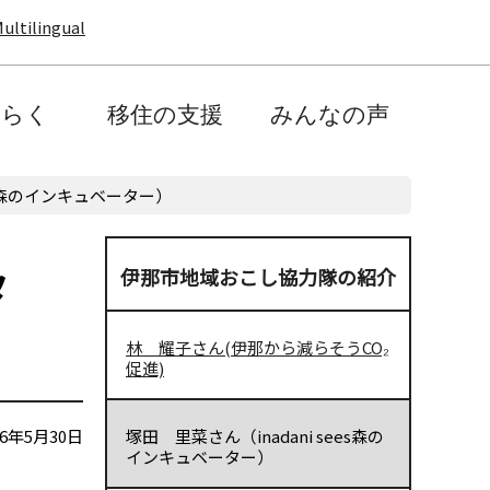
ultilingual
たらく
移住の支援
みんなの声
ees森のインキュベーター）
タ
伊那市地域おこし協力隊の紹介
林 耀子さん(伊那から減らそうCO₂
促進)
6年5月30日
塚田 里菜さん（inadani sees森の
インキュベーター）