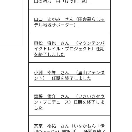
山の魅力 再「はっ!!」見）
山口 あゆみ さん（田舎暮らしモ
デル地域サポーター）
東松 将也 さん （マウンテンバ
イクトレイル・プロジェクト）任期
を終了しました
小淵 幸輝 さん （里山アテンダ
ント） 任期を終了しました
齋藤 俊介 さん （いきいきタウ
ン・プロデュース）任期を終了しま
した
宗京 裕祐 さん（いなかもん「伊
那Come On」開拓団） 任期を終了