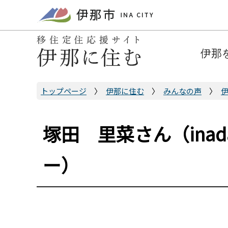
こ
の
ペ
ー
伊那
ジ
の
先
トップページ
伊那に住む
みんなの声
頭
で
塚田 里菜さん（inad
す
ー）