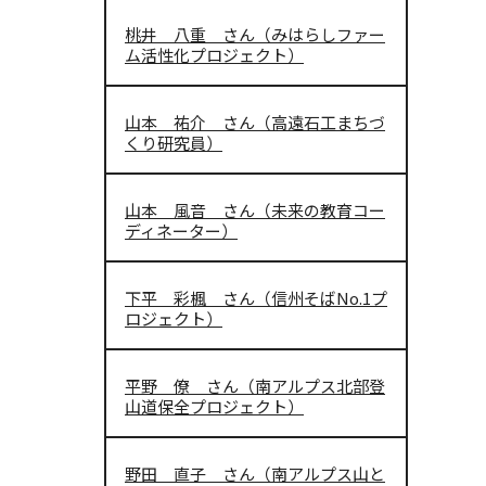
桃井 八重 さん（みはらしファー
ム活性化プロジェクト）
山本 祐介 さん（高遠石工まちづ
くり研究員）
山本 風音 さん（未来の教育コー
ディネーター）
下平 彩楓 さん（信州そばNo.1プ
ロジェクト）
平野 僚 さん（南アルプス北部登
山道保全プロジェクト）
野田 直子 さん（南アルプス山と