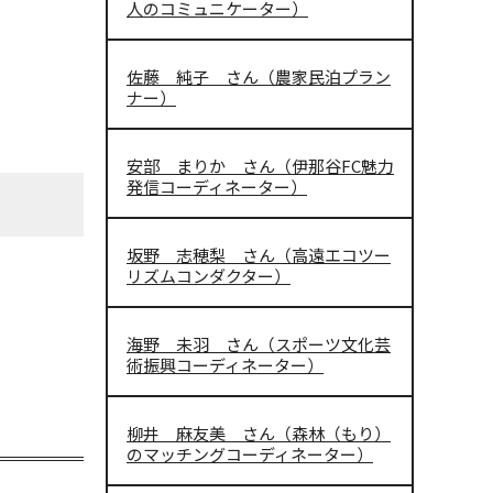
人のコミュニケーター）
佐藤 純子 さん（農家民泊プラン
ナー）
安部 まりか さん（伊那谷FC魅力
発信コーディネーター）
坂野 志穂梨 さん（高遠エコツー
リズムコンダクター）
海野 未羽 さん（スポーツ文化芸
術振興コーディネーター）
柳井 麻友美 さん（森林（もり）
のマッチングコーディネーター）