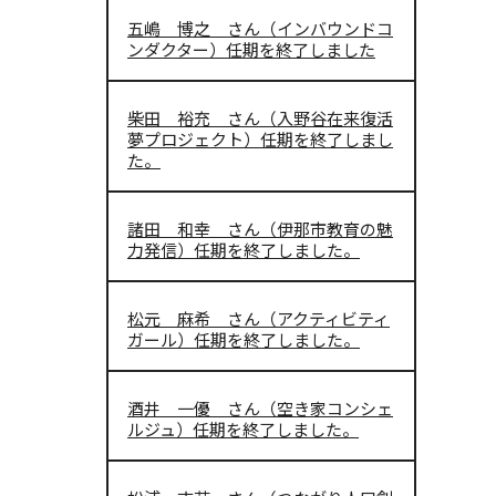
五嶋 博之 さん（インバウンドコ
ンダクター）任期を終了しました
柴田 裕充 さん（入野谷在来復活
夢プロジェクト）任期を終了しまし
た。
諸田 和幸 さん（伊那市教育の魅
力発信）任期を終了しました。
松元 麻希 さん（アクティビティ
ガール）任期を終了しました。
酒井 一優 さん（空き家コンシェ
ルジュ）任期を終了しました。