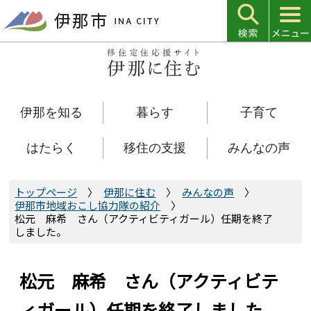
こ
の
ペ
ー
ジ
の
伊那を知る
暮らす
子育て
先
頭
で
はたらく
移住の支援
みんなの声
す
トップページ
伊那に住む
みんなの声
伊那市地域おこし協力隊の紹介
松元 麻希 さん（アクティビティガール）任期を終了
しました。
松元 麻希 さん（アクティビテ
ィガール）任期を終了しました。