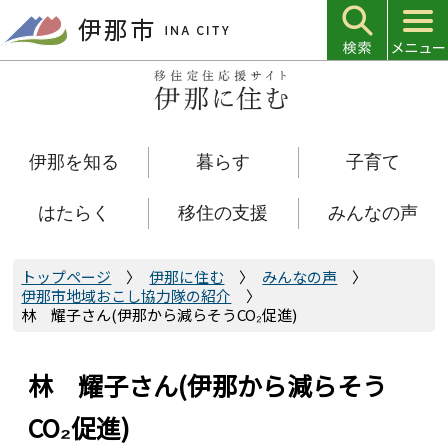
こ
の
ペ
ー
ジ
の
伊那を知る
暮らす
子育て
先
頭
で
はたらく
移住の支援
みんなの声
す
トップページ
伊那に住む
みんなの声
伊那市地域おこし協力隊の紹介
林 耀子さん(伊那から減らそうCO₂促進)
林 耀子さん(伊那から減らそう
CO₂促進)