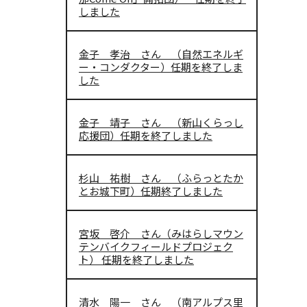
しました
金子 孝治 さん （自然エネルギ
ー・コンダクター）任期を終了しま
した
金子 靖子 さん （新山くらっし
応援団）任期を終了しました
杉山 祐樹 さん （ふらっとたか
とお城下町）任期終了しました
宮坂 啓介 さん（みはらしマウン
テンバイクフィールドプロジェク
ト） 任期を終了しました
清水 陽一 さん （南アルプス里