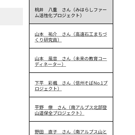
桃井 八重 さん（みはらしファー
ム活性化プロジェクト）
山本 祐介 さん（高遠石工まちづ
くり研究員）
山本 風音 さん（未来の教育コー
ディネーター）
下平 彩楓 さん（信州そばNo.1プ
ロジェクト）
平野 僚 さん（南アルプス北部登
山道保全プロジェクト）
野田 直子 さん（南アルプス山と