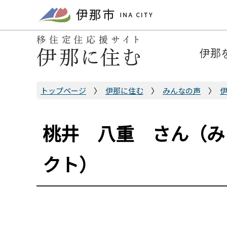
こ
の
ペ
ー
伊那
ジ
の
先
トップページ
伊那に住む
みんなの声
頭
で
桃井 八重 さん（み
す
クト）