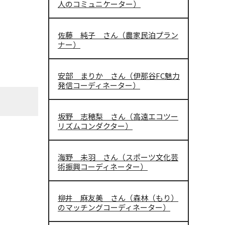
人のコミュニケーター）
佐藤 純子 さん（農家民泊プラン
ナー）
安部 まりか さん（伊那谷FC魅力
発信コーディネーター）
坂野 志穂梨 さん（高遠エコツー
リズムコンダクター）
海野 未羽 さん（スポーツ文化芸
術振興コーディネーター）
柳井 麻友美 さん（森林（もり）
のマッチングコーディネーター）