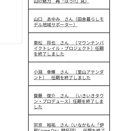
山の魅力 再「はっ!!」見）
山口 あゆみ さん（田舎暮らしモ
デル地域サポーター）
東松 将也 さん （マウンテンバ
イクトレイル・プロジェクト）任期
を終了しました
小淵 幸輝 さん （里山アテンダ
ント） 任期を終了しました
齋藤 俊介 さん （いきいきタウ
ン・プロデュース）任期を終了しま
した
宗京 裕祐 さん（いなかもん「伊
那Come On」開拓団） 任期を終了