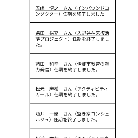
五嶋 博之 さん（インバウンドコ
ンダクター）任期を終了しました
柴田 裕充 さん（入野谷在来復活
夢プロジェクト）任期を終了しまし
た。
諸田 和幸 さん（伊那市教育の魅
力発信）任期を終了しました。
松元 麻希 さん（アクティビティ
ガール）任期を終了しました。
酒井 一優 さん（空き家コンシェ
ルジュ）任期を終了しました。