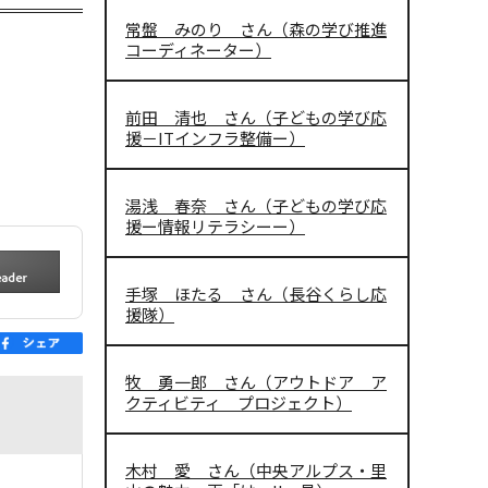
常盤 みのり さん（森の学び推進
コーディネーター）
前田 清也 さん（子どもの学び応
援－ITインフラ整備ー）
湯浅 春奈 さん（子どもの学び応
援ー情報リテラシーー）
手塚 ほたる さん（長谷くらし応
援隊）
牧 勇一郎 さん（アウトドア ア
クティビティ プロジェクト）
木村 愛 さん（中央アルプス・里