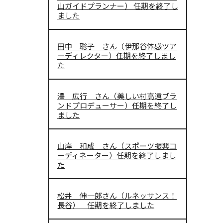
山ガイドプランナー） 任期を終了し
ました
田中 聡子 さん（伊那谷体感ツア
ーディレクター）任期を終了しまし
た
澤 広行 さん（美しい村高遠ブラ
ンドプロデューサー）任期を終了し
ました
山岸 和成 さん（スポーツ振興コ
ーディネーター）任期を終了しまし
た
松井 伸一郎さん（ルネッサンス！
長谷） 任期を終了しました