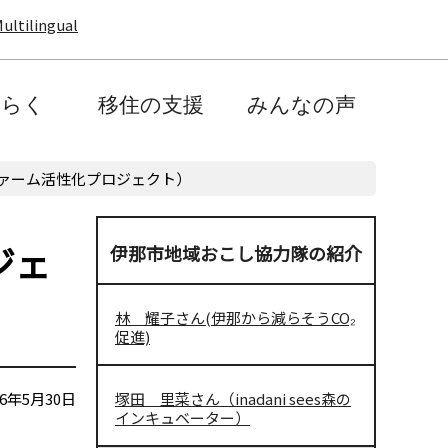
ultilingual
たらく
移住の支援
みんなの声
ァーム活性化プロジェクト）
ジェ
伊那市地域おこし協力隊の紹介
林 耀子さん(伊那から減らそうCO₂
促進)
6年5月30日
塚田 里菜さん（inadani sees森の
インキュベーター）