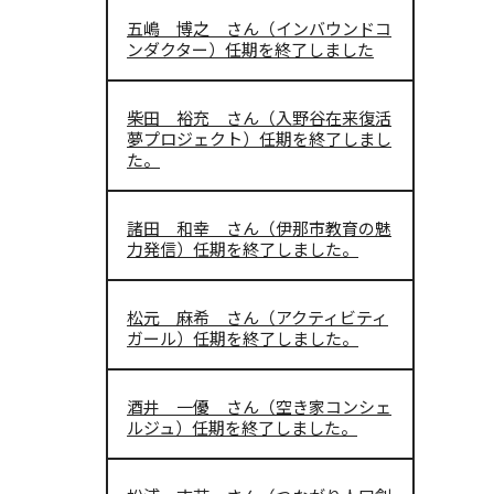
五嶋 博之 さん（インバウンドコ
ンダクター）任期を終了しました
柴田 裕充 さん（入野谷在来復活
夢プロジェクト）任期を終了しまし
た。
諸田 和幸 さん（伊那市教育の魅
力発信）任期を終了しました。
松元 麻希 さん（アクティビティ
ガール）任期を終了しました。
酒井 一優 さん（空き家コンシェ
ルジュ）任期を終了しました。