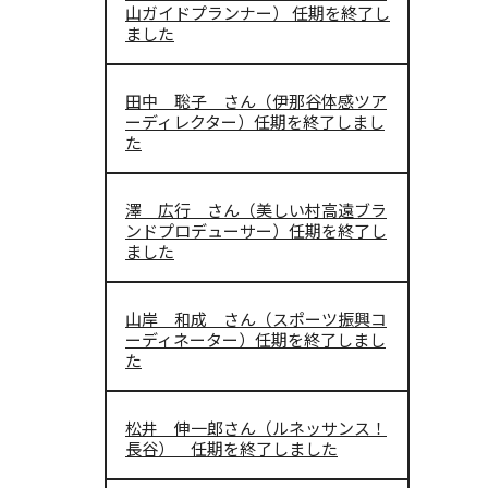
山ガイドプランナー） 任期を終了し
ました
田中 聡子 さん（伊那谷体感ツア
ーディレクター）任期を終了しまし
た
澤 広行 さん（美しい村高遠ブラ
ンドプロデューサー）任期を終了し
ました
山岸 和成 さん（スポーツ振興コ
ーディネーター）任期を終了しまし
た
松井 伸一郎さん（ルネッサンス！
長谷） 任期を終了しました