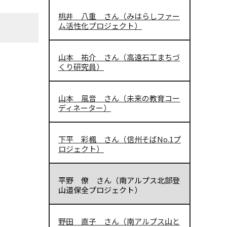
桃井 八重 さん（みはらしファー
ム活性化プロジェクト）
山本 祐介 さん（高遠石工まちづ
くり研究員）
山本 風音 さん（未来の教育コー
ディネーター）
下平 彩楓 さん（信州そばNo.1プ
ロジェクト）
平野 僚 さん（南アルプス北部登
山道保全プロジェクト）
野田 直子 さん（南アルプス山と