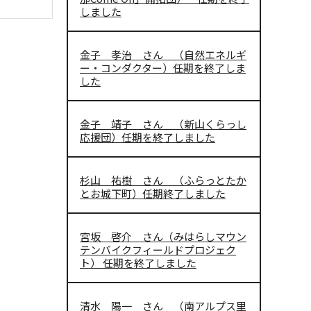
しました
金子 孝治 さん （自然エネルギ
ー・コンダクター）任期を終了しま
した
金子 靖子 さん （新山くらっし
応援団）任期を終了しました
杉山 祐樹 さん （ふらっとたか
とお城下町）任期終了しました
宮坂 啓介 さん（みはらしマウン
テンバイクフィールドプロジェク
ト） 任期を終了しました
清水 陽一 さん （南アルプス里