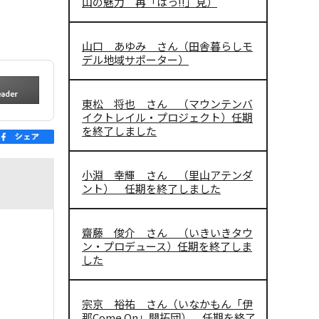
山の魅力 再「はっ!!」見）
山口 あゆみ さん（田舎暮らしモ
デル地域サポーター）
東松 将也 さん （マウンテンバ
イクトレイル・プロジェクト）任期
を終了しました
小淵 幸輝 さん （里山アテンダ
ント） 任期を終了しました
齋藤 俊介 さん （いきいきタウ
ン・プロデュース）任期を終了しま
した
宗京 裕祐 さん（いなかもん「伊
那Come On」開拓団） 任期を終了