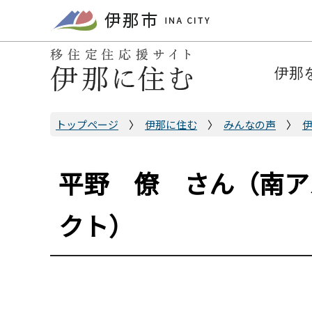
こ
の
ペ
ー
伊那
ジ
の
先
トップページ
伊那に住む
みんなの声
頭
で
平野 僚 さん（南ア
す
クト）