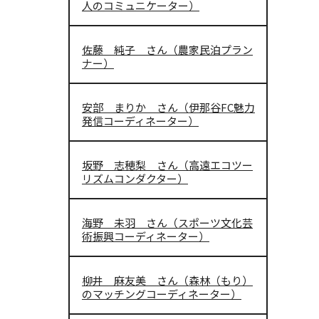
人のコミュニケーター）
佐藤 純子 さん（農家民泊プラン
ナー）
安部 まりか さん（伊那谷FC魅力
発信コーディネーター）
坂野 志穂梨 さん（高遠エコツー
リズムコンダクター）
海野 未羽 さん（スポーツ文化芸
術振興コーディネーター）
柳井 麻友美 さん（森林（もり）
のマッチングコーディネーター）