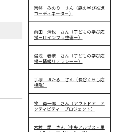
常盤 みのり さん（森の学び推進
コーディネーター）
前田 清也 さん（子どもの学び応
援－ITインフラ整備ー）
湯浅 春奈 さん（子どもの学び応
援ー情報リテラシーー）
手塚 ほたる さん（長谷くらし応
援隊）
牧 勇一郎 さん（アウトドア ア
クティビティ プロジェクト）
木村 愛 さん（中央アルプス・里