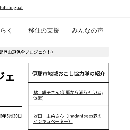
ultilingual
たらく
移住の支援
みんなの声
部登山道保全プロジェクト）
ジェ
伊那市地域おこし協力隊の紹介
林 耀子さん(伊那から減らそうCO₂
促進)
6年5月30日
塚田 里菜さん（inadani sees森の
インキュベーター）