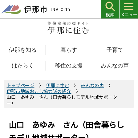
こ
の
ペ
ー
ジ
の
伊那を知る
暮らす
子育て
先
頭
で
はたらく
移住の支援
みんなの声
す
トップページ
伊那に住む
みんなの声
伊那市地域おこし協力隊の紹介
山口 あゆみ さん（田舎暮らしモデル地域サポータ
ー）
山口 あゆみ さん（田舎暮らし
モデル地域サポーター）